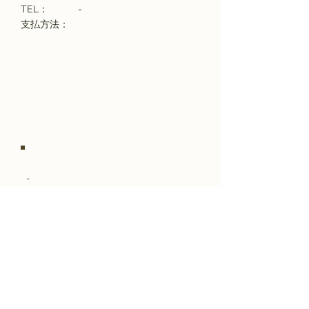
​TEL：
-
支払方法：
コメント
-
メニュー
​野毛都橋商店街