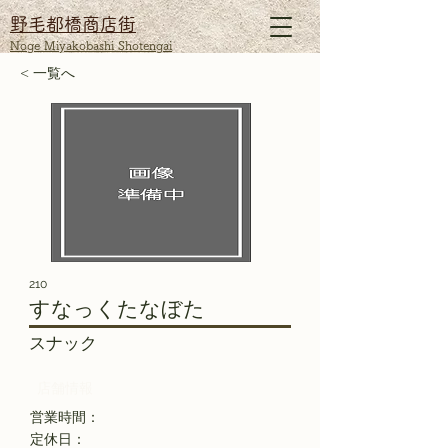
野毛都橋商店街
Noge Miyakobashi Shotengai
< 一覧へ
210
すなっくたなぼた
スナック
​店舗情報
​営業時間：
​定休日：