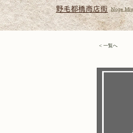
野毛都橋商店街
Noge Miy
< 一覧へ