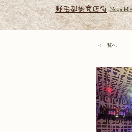
野毛都橋商店街
Noge Miy
< 一覧へ