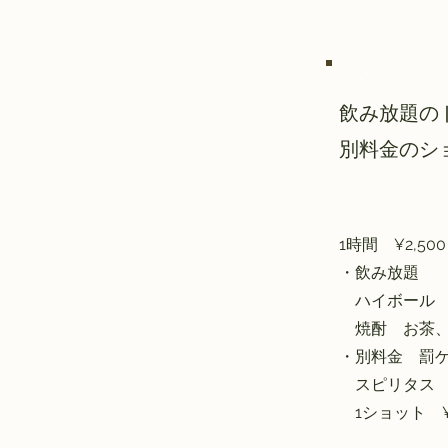
コメント
飲み放題の
別料金のシ
メニュー
1時間 ¥2,500
・飲み放題
ハイボール 
焼酎 お茶、
・別料金 罰
スピリタス 
1ショット ¥