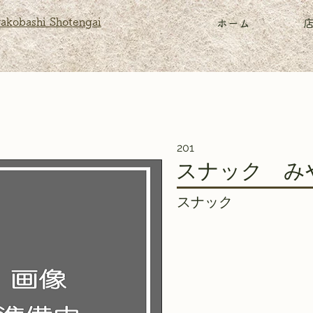
akobashi Shotengai
ホーム
201
スナック み
スナック