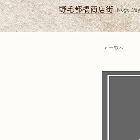
野毛都橋商店街
Noge Miy
< 一覧へ